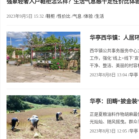
强象轻奢入户鞋柜怎么样？生活气息感十足性价比体
2023年9月5日 15:32
/鞋柜
/性价比
/气息
/体验
/生活
华亭西华镇：人居环
西华镇公共事务服务中心
工作，强化‘线上+线下
干净、整洁、美丽的村容
2023年8月8日 13:04
/华亭
华亭：田畴“披金装”
正是夏粮油料作物胡麻最
光灿灿、随风摇曳。群众
2023年8月3日 12:05
/华亭