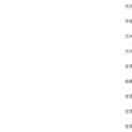
光
华
兰
兰
甘
经
甘
甘
甘