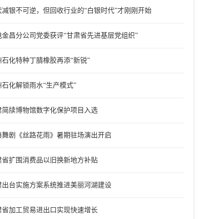
伏减银不可逆，但回收行业的“白银时代”才刚刚开始
电金昌分公司党委获评“甘肃省先进基层党组织”
州石化特种丁腈橡胶再添“新锐”
州石化解锁雨水“生产模式”
肃简牍博物馆数字化保护项目入选
典舞剧《丝路花雨》暑期驻场演出开启
肃省扩围消费品以旧换新地方补贴
肃出台实施方案系统推进美丽河湖建设
肃省加工贸易进出口实现快速增长